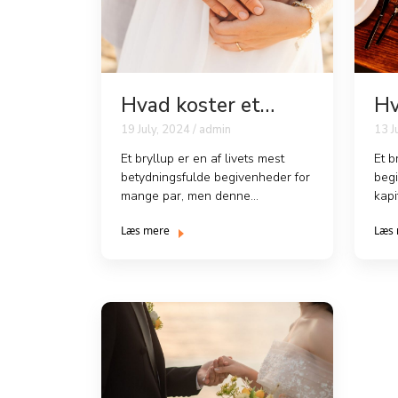
Hvad koster et
Hv
bryllup?
br
19 July, 2024 / admin
13 J
Et bryllup er en af livets mest
Et b
betydningsfulde begivenheder for
beg
mange par, men denne
kapi
vidunderlige begivenhed kan
dog 
Læs mere
Læs
også ...