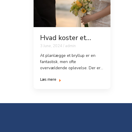
Hvad koster et
bryllup?
3 June, 2024 / admin
At planlægge et bryllup er en
fantastisk, men ofte
overvældende oplevelse. Der er
så mange faktorer at tage højde
Læs mere
fo...