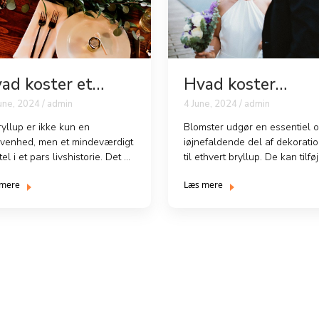
ad koster et
Hvad koster
yllup pr kuvert?
blomster til
une, 2024 / admin
4 June, 2024 / admin
bryllup?
ryllup er ikke kun en
Blomster udgør en essentiel 
ivenhed, men et mindeværdigt
iøjnefaldende del af dekorati
tel i et pars livshistorie. Det er
til ethvert bryllup. De kan tilfø
også en begivenhe...
elegance, farve ...
 mere
Læs mere