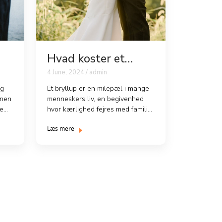
Hvad koster et
bryllup i
4 June, 2024 / admin
gennemsnit?
og
Et bryllup er en milepæl i mange
onen
menneskers liv, en begivenhed
je
hvor kærlighed fejres med familie
og venner. Men, med a...
Læs mere