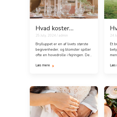
Hvad koster
Hv
blomster til et
fo
25 July, 2024 / admin
24 J
bryllup?
br
Brylluppet er en af livets største
Et b
begivenheder, og blomster spiller
bet
ofte en hovedrolle i fejringen. De
menn
sætter scenen ...
diss
Læs mere
Læs