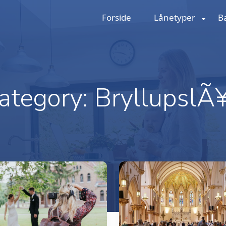
Forside
Lånetyper
B
ategory:
BryllupslÃ