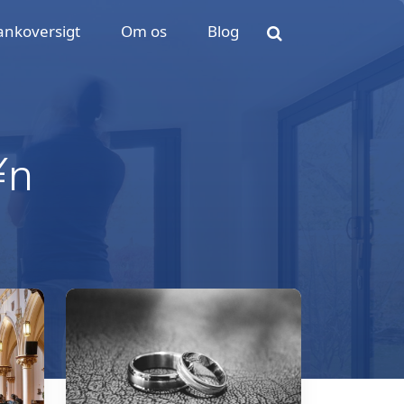
ankoversigt
Om os
Blog
¥n