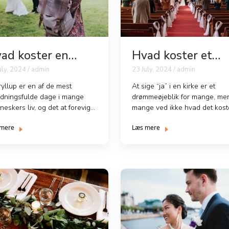
ad koster en
Hvad koster et
tograf til et
bryllup i kirken?
uly, 2024 / admin
23 July, 2024 / admin
yllup?
ryllup er en af de mest
At sige “ja” i en kirke er et
ydningsfulde dage i mange
drømmeøjeblik for mange, me
eskers liv, og det at forevige
mange ved ikke hvad det kost
e minder er noget, mange...
realisere dr�...
 mere
Læs mere