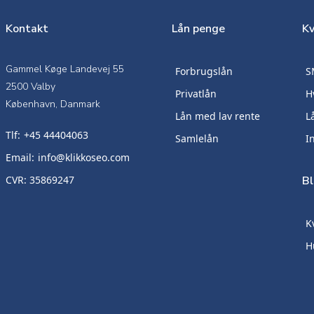
Kontakt
Lån penge
Kv
Gammel Køge Landevej 55
Forbrugslån
S
2500 Valby
Privatlån
H
København, Danmark
Lån med lav rente
L
Tlf:
+45 44404063
Samlelån
I
Email:
info@klikkoseo.com
CVR: 35869247
B
K
H