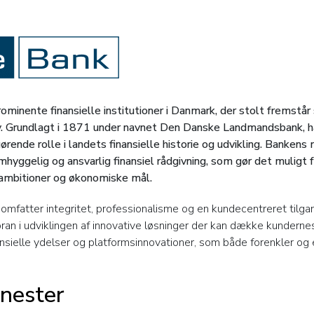
minente finansielle institutioner i Danmark, der stolt fremstår 
. Grundlagt i 1871 under navnet Den Danske Landmandsbank, ha
rende rolle i landets finansielle historie og udvikling. Bankens 
yggelig og ansvarlig finansiel rådgivning, som gør det muligt 
 ambitioner og økonomiske mål.
mfatter integritet, professionalisme og en kundecentreret tilgan
oran i udviklingen af innovative løsninger der kan dække kunderne
ansielle ydelser og platformsinnovationer, som både forenkler og e
enester