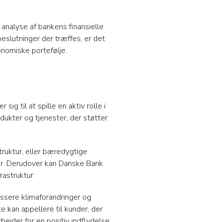
 analyse af bankens finansielle
beslutninger der træffes, er det
konomiske portefølje.
 til at spille en aktiv rolle i
dukter og tjenester, der støtter
struktur, eller bæredygtige
er. Derudover kan Danske Bank
rastruktur.
essere klimaforandringer og
 kan appellere til kunder, der
ejder for en positiv indflydelse