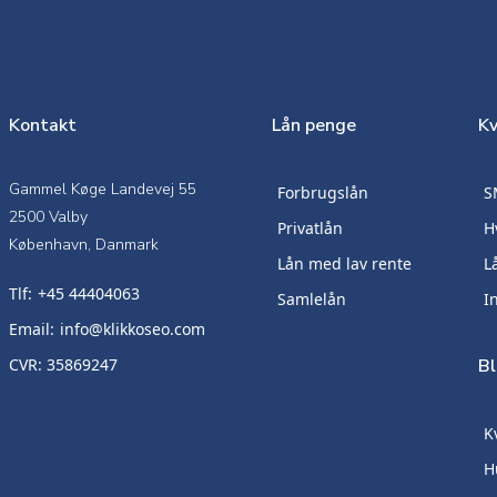
Kontakt
Lån penge
Kv
Gammel Køge Landevej 55
Forbrugslån
S
2500 Valby
Privatlån
H
København, Danmark
Lån med lav rente
L
Tlf:
+45 44404063
Samlelån
I
Email:
info@klikkoseo.com
CVR: 35869247
B
K
H