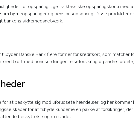
igheder for opsparing, lige fra klassiske opsparingskonti med att
som børneopsparinger og pensionsopsparing. Disse produkter er
gt bankens sikkerhedsnetværk.
r tilbyder Danske Bank flere former for kreditkort, som matcher 
m kreditkort med bonusordninger, rejseforsikring og andre fordele
gheder
e for at beskytte sig mod uforudsete hændelser, og her kommer D
sselskaber for at tilbyde kunderne en pakke af forsikringer, der dæ
fattende beskyttelse og ro i sindet.