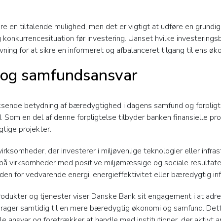
e en tiltalende mulighed, men det er vigtigt at udføre en grundig
g konkurrencesituation før investering. Uanset hvilke investerings
vning for at sikre en informeret og afbalanceret tilgang til ens ø
og samfundsansvar
nde betydning af bæredygtighed i dagens samfund og forpligter sig
Som en del af denne forpligtelse tilbyder banken finansielle pro
gtige projekter.
irksomheder, der investerer i miljøvenlige teknologier eller infra
r på virksomheder med positive miljømæssige og sociale resultat
inden for vedvarende energi, energieffektivitet eller bæredygtig inf
produkter og tjenester viser Danske Bank sit engagement i at adr
rager samtidig til en mere bæredygtig økonomi og samfund. Dette
ansvar og foretrækker at handle med institutioner, der aktivt arb