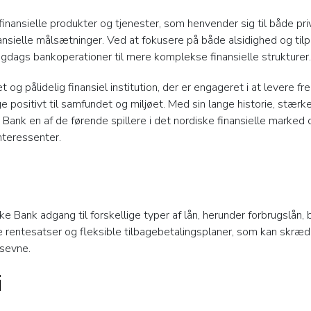
 finansielle produkter og tjenester, som henvender sig til både
nsielle målsætninger. Ved at fokusere på både alsidighed og tilp
igdags bankoperationer til mere komplekse finansielle strukturer.
g pålidelig finansiel institution, der er engageret i at levere f
ge positivt til samfundet og miljøet. Med sin lange historie, stærke
ank en af de førende spillere i det nordiske finansielle marked 
interessenter.
 Bank adgang til forskellige typer af lån, herunder forbrugslån, b
entesatser og fleksible tilbagebetalingsplaner, som kan skræd
gsevne.
i