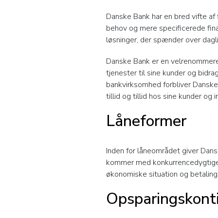
Danske Bank har en bred vifte af
behov og mere specificerede fina
løsninger, der spænder over dagl
Danske Bank er en velrenommeret o
tjenester til sine kunder og bidra
bankvirksomhed forbliver Danske B
tillid og tillid hos sine kunder og 
Låneformer
Inden for låneområdet giver Danske
kommer med konkurrencedygtige r
økonomiske situation og betalin
Opsparingskont