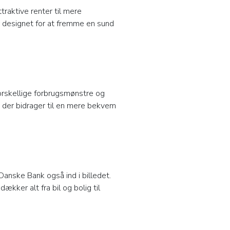
raktive renter til mere
 designet for at fremme en sund
forskellige forbrugsmønstre og
, der bidrager til en mere bekvem
anske Bank også ind i billedet.
kker alt fra bil og bolig til