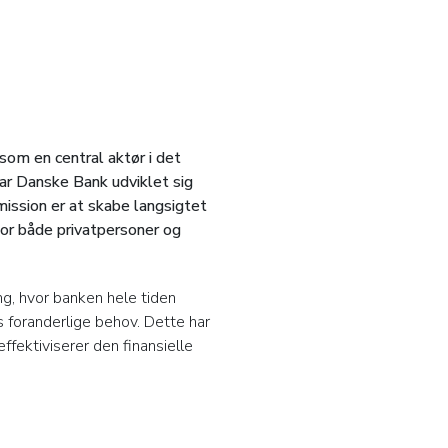
som en central aktør i det
r Danske Bank udviklet sig
mission er at skabe langsigtet
for både privatpersoner og
g, hvor banken hele tiden
s foranderlige behov. Dette har
ffektiviserer den finansielle