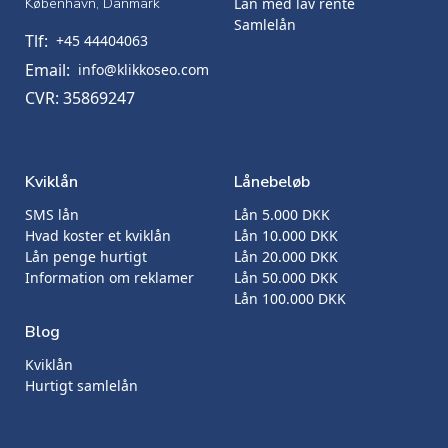
København, Danmark
Lån med lav rente
Samlelån
Tlf:
+45 44404063
Email:
info@klikkoseo.com
CVR: 35869247
Kviklån
Lånebeløb
SMS lån
Lån 5.000 DKK
Hvad koster et kviklån
Lån 10.000 DKK
Lån penge hurtigt
Lån 20.000 DKK
Information om reklamer
Lån 50.000 DKK
Lån 100.000 DKK
Blog
Kviklån
Hurtigt samlelån