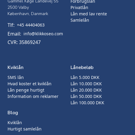
Gammel Køge Landevej 55
Forbrugslån
2500 Valby
Privatlån
København, Danmark
Lån med lav rente
Samlelån
Tlf:
+45 44404063
Email:
info@klikkoseo.com
CVR: 35869247
Kviklån
Lånebeløb
SMS lån
Lån 5.000 DKK
Hvad koster et kviklån
Lån 10.000 DKK
Lån penge hurtigt
Lån 20.000 DKK
Information om reklamer
Lån 50.000 DKK
Lån 100.000 DKK
Blog
Kviklån
Hurtigt samlelån