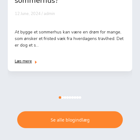
pr m2?
7 June, 2024 / admin
Når du overvejer at renovere dit hjem, er det vigtigt at
have en forståelse af, hvilken økonomisk investering
der er ...
Læs mere
Se alle blogindlæg