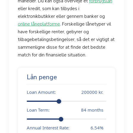
måneder. Du kan også overveje et
forbrugslån
eller kredit, som kan tilbydes i
elektronikbutikker eller gennem banker og
online låneplatforme
. Forskellige lånetyper vil
have forskellige renter, gebyrer og
tilbagebetalingsbetingelser, så det er vigtigt at
sammenligne disse for at finde det bedste
match for din finansielle situation.
Lån penge
Loan Amount:
200000
kr.
Loan Term:
84
months
Annual Interest Rate:
6.54
%