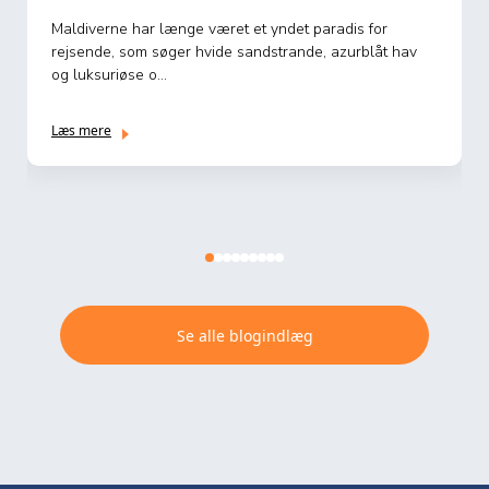
Når eventyrlysten kalder, og tankerne vandrer mod
eksotiske destinationer, er Galapagosøerne ofte øverst
på mange re...
Læs mere
Se alle blogindlæg