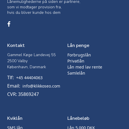
Lånemulighederne på siden er partnere,
som vi modtager provision fra,
hvis du bliver kunde hos dem
Kontakt
Lån penge
Gammel Køge Landevej 55
Forbrugslån
2500 Valby
Privatlån
København, Danmark
Lån med lav rente
Samlelån
Tlf:
+45 44404063
Email:
info@klikkoseo.com
CVR: 35869247
Kviklån
Lånebeløb
SMS lån
Lån 5.000 DKK