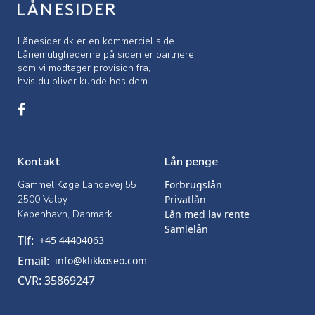
Lånesider.dk er en kommerciel side.
Lånemulighederne på siden er partnere,
som vi modtager provision fra,
hvis du bliver kunde hos dem
Kontakt
Lån penge
Gammel Køge Landevej 55
Forbrugslån
2500 Valby
Privatlån
København, Danmark
Lån med lav rente
Samlelån
Tlf:
+45 44404063
Email:
info@klikkoseo.com
CVR: 35869247