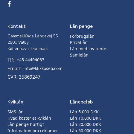
Kontakt
Lån penge
Gammel Køge Landevej 55
Forbrugslån
2500 Valby
Privatlån
København, Danmark
Lån med lav rente
Samlelån
Tlf:
+45 44404063
Email:
info@klikkoseo.com
CVR: 35869247
Kviklån
Lånebeløb
SMS lån
Lån 5.000 DKK
Hvad koster et kviklån
Lån 10.000 DKK
Lån penge hurtigt
Lån 20.000 DKK
Information om reklamer
Lån 50.000 DKK