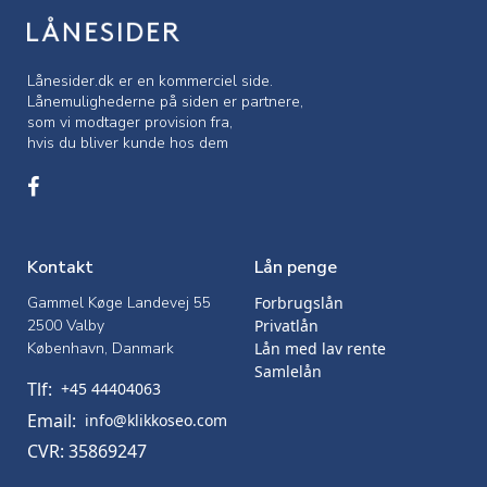
Lånesider.dk er en kommerciel side.
Lånemulighederne på siden er partnere,
som vi modtager provision fra,
hvis du bliver kunde hos dem
Kontakt
Lån penge
Gammel Køge Landevej 55
Forbrugslån
2500 Valby
Privatlån
København, Danmark
Lån med lav rente
Samlelån
Tlf:
+45 44404063
Email:
info@klikkoseo.com
CVR: 35869247