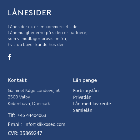
Lånesider.dk er en kommerciel side.
Lånemulighederne på siden er partnere,
som vi modtager provision fra,
hvis du bliver kunde hos dem
Kontakt
Lån penge
Gammel Køge Landevej 55
Forbrugslån
2500 Valby
Privatlån
København, Danmark
Lån med lav rente
Samlelån
Tlf:
+45 44404063
Email:
info@klikkoseo.com
CVR: 35869247