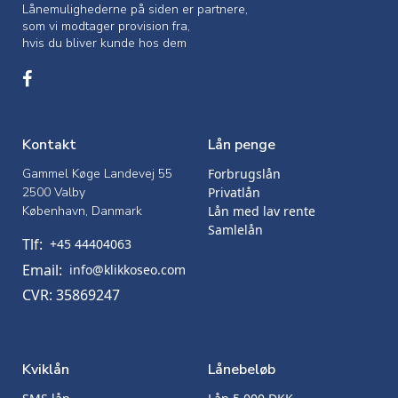
Lånemulighederne på siden er partnere,
som vi modtager provision fra,
hvis du bliver kunde hos dem
Kontakt
Lån penge
Gammel Køge Landevej 55
Forbrugslån
2500 Valby
Privatlån
København, Danmark
Lån med lav rente
Samlelån
Tlf:
+45 44404063
Email:
info@klikkoseo.com
CVR: 35869247
Kviklån
Lånebeløb