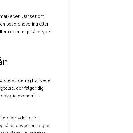
å markedet. Uanset om
en boligrenovering eller
ellem de mange lånetyper
ån
n første vurdering bør være
gtelse, der følger dig
bæredygtig økonomisk
riere betydeligt fra
ik og låneudbyderens egne