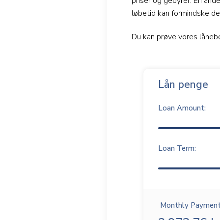
priser og gebyrer. En ande
løbetid kan formindske d
Du kan prøve vores låne
Lån penge
Loan Amount:
Loan Term:
Monthly Payment