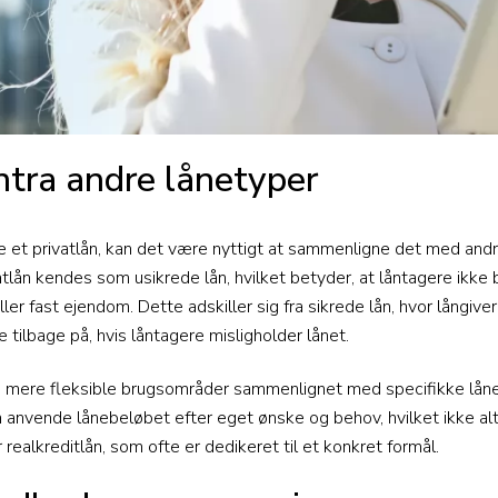
ntra andre lånetyper
e et privatlån, kan det være nyttigt at sammenligne det med andr
atlån kendes som usikrede lån, hvilket betyder, at låntagere ikke 
er fast ejendom. Dette adskiller sig fra sikrede lån, hvor långiver
e tilbage på, hvis låntagere misligholder lånet.
e mere fleksible brugsområder sammenlignet med specifikke låne
an anvende lånebeløbet efter eget ønske og behov, hvilket ikke al
 realkreditlån, som ofte er dedikeret til et konkret formål.