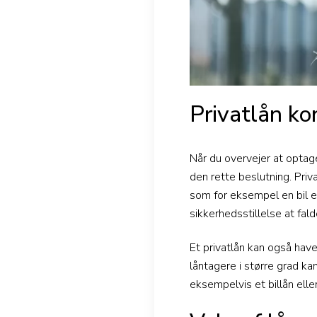
Privatlån ko
Når du overvejer at optag
den rette beslutning. Priv
som for eksempel en bil ell
sikkerhedsstillelse at fald
Et privatlån kan også hav
låntagere i større grad k
eksempelvis et billån eller