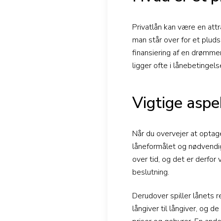
Privatlån kan være en att
man står over for et plud
finansiering af en drømme
ligger ofte i lånebetingels
Vigtige aspe
Når du overvejer at optage 
låneformålet og nødvendigh
over tid, og det er derfo
beslutning.
Derudover spiller lånets r
långiver til långiver, og 