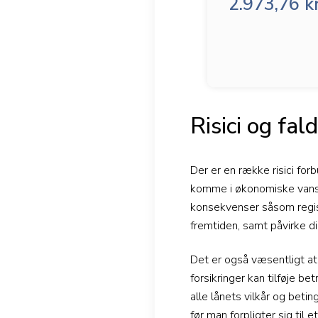
2.973,76 kr
Risici og fal
Der er en række risici for
komme i økonomiske vanskel
konsekvenser såsom registr
fremtiden, samt påvirke d
Det er også væsentligt a
forsikringer kan tilføje be
alle lånets vilkår og beti
før man forpligter sig til et