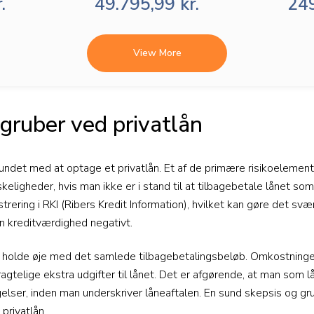
.
49.795,99 kr.
249
View More
dgruber ved privatlån
bundet med at optage et privatlån. Et af de primære risikoelement
igheder, hvis man ikke er i stand til at tilbagebetale lånet som a
ering i RKI (Ribers Kredit Information), hvilket kan gøre det svær
in kreditværdighed negativt.
t holde øje med det samlede tilbagebetalingsbeløb. Omkostninge
tragtelige ekstra udgifter til lånet. Det er afgørende, at man som lå
ngelser, inden man underskriver låneaftalen. En sund skepsis og gru
 privatlån.