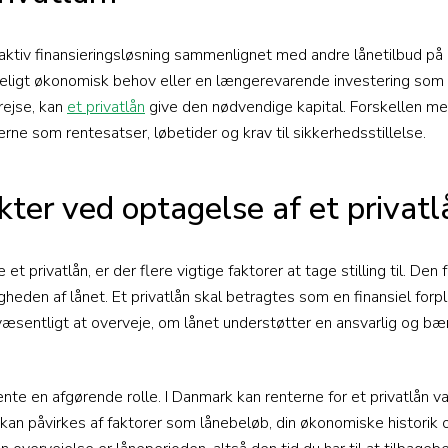
raktiv finansieringsløsning sammenlignet med andre lånetilbud p
seligt økonomisk behov eller en længerevarende investering som 
rejse, kan
et privatlån
give den nødvendige kapital. Forskellen m
erne som rentesatser, løbetider og krav til sikkerhedsstillelse.
kter ved optagelse af et privatl
et privatlån, er der flere vigtige faktorer at tage stilling til. De
eden af lånet. Et privatlån skal betragtes som en finansiel forpli
r væsentligt at overveje, om lånet understøtter en ansvarlig og 
ente en afgørende rolle. I Danmark kan renterne for et privatlån va
de kan påvirkes af faktorer som lånebeløb, din økonomiske histor