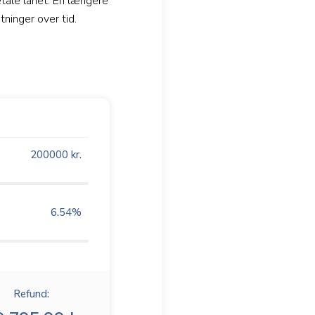
etale lånet. En længere
ninger over tid.
200000
kr.
6.54
%
Refund: