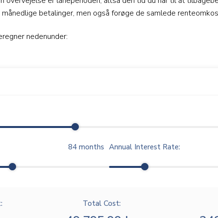
n overvejelse er låneperioden, altså den tid du har til at tilbageb
e månedlige betalinger, men også forøge de samlede renteomkost
beregner nedenunder:
84
months
Annual Interest Rate:
:
Total Cost: