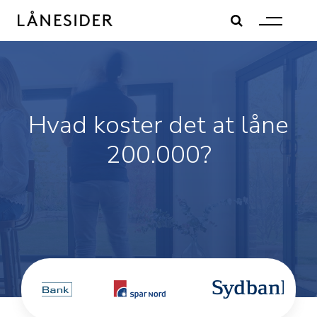
Skip
to
content
Hvad koster det at låne
200.000?