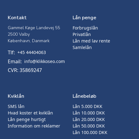
Kontakt
Lån penge
Gammel Køge Landevej 55
Forbrugslån
2500 Valby
Privatlån
København, Danmark
Lån med lav rente
Samlelån
Tlf:
+45 44404063
Email:
info@klikkoseo.com
CVR: 35869247
Kviklån
Lånebeløb
SMS lån
Lån 5.000 DKK
Hvad koster et kviklån
Lån 10.000 DKK
Lån penge hurtigt
Lån 20.000 DKK
Information om reklamer
Lån 50.000 DKK
Lån 100.000 DKK