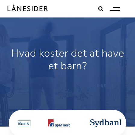
Skip
to
content
Hvad koster det at have
et barn?