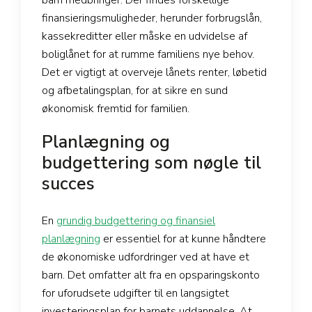
barn medbringer. Der findes forskellige
finansieringsmuligheder, herunder forbrugslån,
kassekreditter eller måske en udvidelse af
boliglånet for at rumme familiens nye behov.
Det er vigtigt at overveje lånets renter, løbetid
og afbetalingsplan, for at sikre en sund
økonomisk fremtid for familien.
Planlægning og
budgettering som nøgle til
succes
En
grundig budgettering og finansiel
planlægning
er essentiel for at kunne håndtere
de økonomiske udfordringer ved at have et
barn. Det omfatter alt fra en opsparingskonto
for uforudsete udgifter til en langsigtet
investeringsplan for barnets uddannelse. At