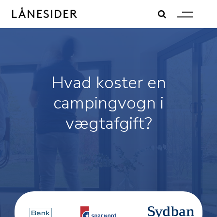
Skip
to
content
Hvad koster en
campingvogn i
vægtafgift?