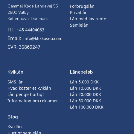
Gammel Køge Landevej 55
Forbrugslån
2500 Valby
Privatlån
København, Danmark
Lån med lav rente
Samlelån
Tlf:
+45 44404063
Email:
info@klikkoseo.com
CVR: 35869247
Kviklån
Lånebeløb
SMS lån
Lån 5.000 DKK
Hvad koster et kviklån
Lån 10.000 DKK
Lån penge hurtigt
Lån 20.000 DKK
Information om reklamer
Lån 50.000 DKK
Lån 100.000 DKK
Blog
Kviklån
Hurtigt samlelån