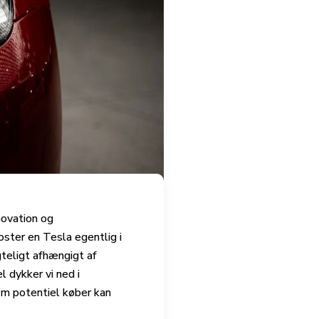
novation og
ter en Tesla egentlig i
gteligt afhængigt af
l dykker vi ned i
om potentiel køber kan