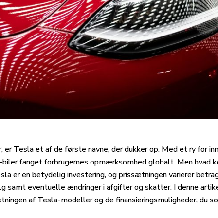
, er Tesla et af de første navne, der dukker op. Med et ry for in
biler fanget forbrugernes opmærksomhed globalt. Men hvad kos
a er en betydelig investering, og prissætningen varierer betra
g samt eventuelle ændringer i afgifter og skatter. I denne artike
ætningen af Tesla-modeller og de finansieringsmuligheder, du s