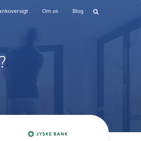
ankoversigt
Om os
Blog
?