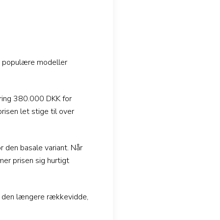
st populære modeller
ring 380.000 DKK for
sen let stige til over
 den basale variant. Når
er prisen sig hurtigt
g den længere rækkevidde,