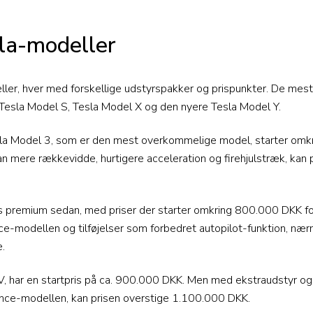
sla-modeller
ller, hver med forskellige udstyrspakker og prispunkter. De me
 Tesla Model S, Tesla Model X og den nyere Tesla Model Y.
sla Model 3, som er den mest overkommelige model, starter omk
mere rækkevidde, hurtigere acceleration og firehjulstræk, kan pri
 premium sedan, med priser der starter omkring 800.000 DKK for
e-modellen og tilføjelser som forbedret autopilot-funktion, nærm
.
V, har en startpris på ca. 900.000 DKK. Men med ekstraudstyr o
ce-modellen, kan prisen overstige 1.100.000 DKK.