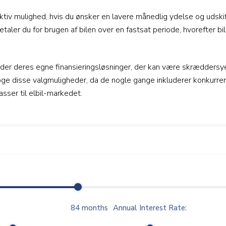
ktiv mulighed, hvis du ønsker en lavere månedlig ydelse og udskif
aler du for brugen af bilen over en fastsat periode, hvorefter bi
åder deres egne finansieringsløsninger, der kan være skræddersyet
ge disse valgmuligheder, da de nogle gange inkluderer konkurren
asser til elbil-markedet.
84
months
Annual Interest Rate: