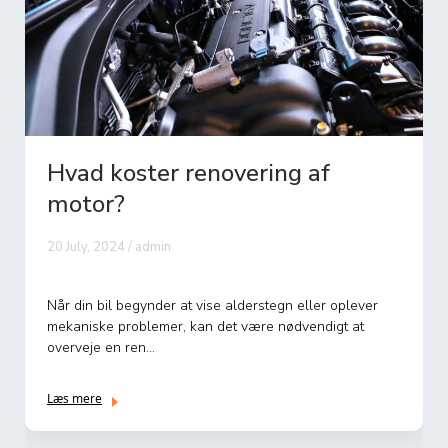
vad koster renovering af
Hvad
otor?
10 June,
 July, 2024 / admin
At få fo
invester
r din bil begynder at vise alderstegn eller oplever
dine ener
kaniske problemer, kan det være nødvendigt at
erveje en ren...
Læs mere
s mere