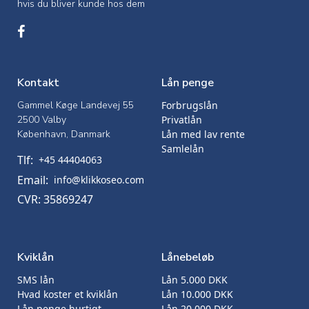
hvis du bliver kunde hos dem
Kontakt
Lån penge
Gammel Køge Landevej 55
Forbrugslån
2500 Valby
Privatlån
København, Danmark
Lån med lav rente
Samlelån
Tlf:
+45 44404063
Email:
info@klikkoseo.com
CVR: 35869247
Kviklån
Lånebeløb
SMS lån
Lån 5.000 DKK
Hvad koster et kviklån
Lån 10.000 DKK
Lån penge hurtigt
Lån 20.000 DKK