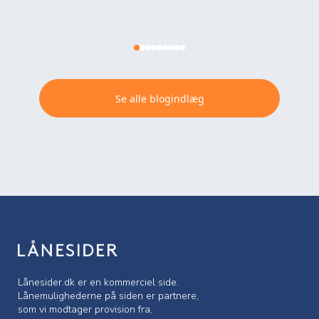
Se alle blogindlæg
Lånesider.dk er en kommerciel side.
Lånemulighederne på siden er partnere,
som vi modtager provision fra,