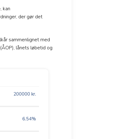
, kan
dninger, der gør det
vilkår sammenlignet med
t (ÅOP), lånets løbetid og
200000
kr.
6.54
%