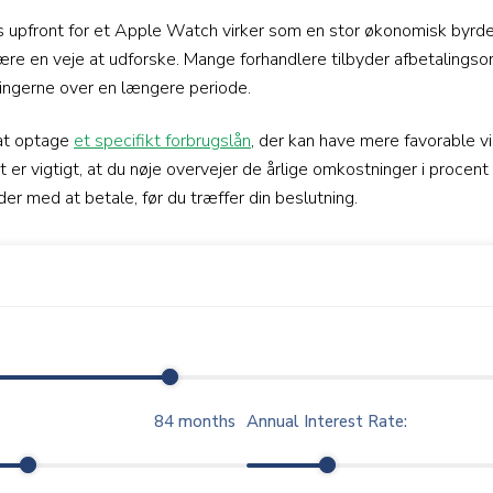
ris upfront for et Apple Watch virker som en stor økonomisk byrde
ære en veje at udforske. Mange forhandlere tilbyder afbetalingsor
ingerne over en længere periode.
 at optage
et specifikt forbrugslån
, der kan have mere favorable 
et er vigtigt, at du nøje overvejer de årlige omkostninger i procen
r med at betale, før du træffer din beslutning.
84
months
Annual Interest Rate: