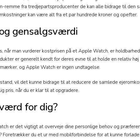
ion-remme fra tredjepartsproducenter de kan alle bidrage til den 
kostninger kan være alt fra et par hundrede kroner og opefter.
og gensalgsværdi
s, når man vurderer kostprisen på et Apple Watch, er holdbarhed
ukter er generelt kendt for deres evne til at holde en relativ hø
mærker, og Apple Watch er ingen undtagelse.
d stand, vil det kunne bidrage til at reducere de samlede ejeromkos
g pris, når du er klar til at opgradere.
værd for dig?
ch er det vigtigt at overveje dine personlige behov og præferen
 Foretrækker du et ur med mobilforbindelse for at kunne forlade