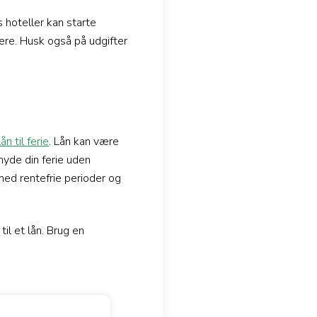
s hoteller kan starte
rere. Husk også på udgifter
lån til ferie
. Lån kan være
yde din ferie uden
 med rentefrie perioder og
til et lån. Brug en