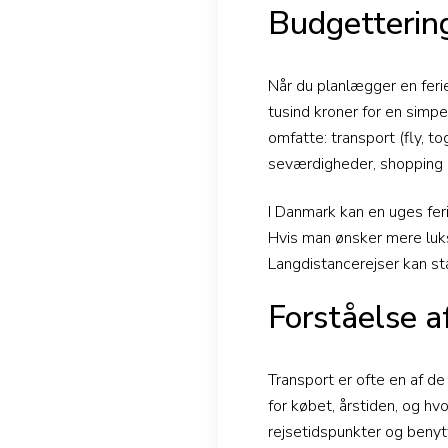
Budgettering
Når du planlægger en ferie
tusind kroner for en simpe
omfatte: transport (fly, tog
seværdigheder, shopping o
I Danmark kan en uges fer
Hvis man ønsker mere luksu
Langdistancerejser kan st
Forståelse a
Transport er ofte en af de
for købet, årstiden, og h
rejsetidspunkter og benyt