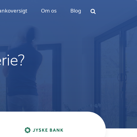
ankoversigt
Om os
Blog
rie?