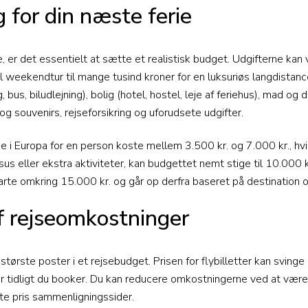
 for din næste ferie
, er det essentielt at sætte et realistisk budget. Udgifterne kan v
l weekendtur til mange tusind kroner for en luksuriøs langdistanc
, bus, biludlejning), bolig (hotel, hostel, leje af feriehus), mad og d
g souvenirs, rejseforsikring og uforudsete udgifter.
ie i Europa for en person koste mellem 3.500 kr. og 7.000 kr., hv
s eller ekstra aktiviteter, kan budgettet nemt stige til 10.000 k
arte omkring 15.000 kr. og går op derfra baseret på destination 
f rejseomkostninger
 største poster i et rejsebudget. Prisen for flybilletter kan sving
vor tidligt du booker. Du kan reducere omkostningerne ved at være
te pris sammenligningssider.