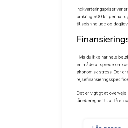
Indkvarteringspriser varie
omkring 500 kr. per nat og
til spisning ude og dagligv
Finansiering
Hvis du ikke har hele belø
en måde at sprede omkostn
økonomisk stress. Der er f
rejsefinansieringsspecific
Det er vigtigt at overveje 
låneberegner til at få en