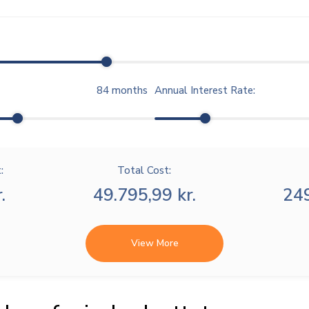
84
months
Annual Interest Rate:
:
Total Cost:
.
49.795,99 kr.
249
View More