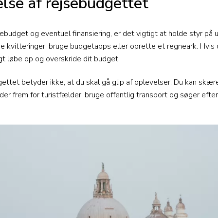
lse af rejsebudgettet
sebudget og eventuel finansiering, er det vigtigt at holde styr på 
e kvitteringer, bruge budgetapps eller oprette et regneark. Hvi
gt løbe op og overskride dit budget.
gettet betyder ikke, at du skal gå glip af oplevelser. Du kan sk
er frem for turistfælder, bruge offentlig transport og søger efter g