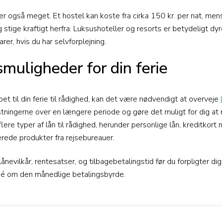
rer også meget. Et hostel kan koste fra cirka 150 kr. per nat, men
 stige kraftigt herfra. Luksushoteller og resorts er betydeligt dy
arer, hvis du har selvforplejning.
smuligheder for din ferie
bet til din ferie til rådighed, kan det være nødvendigt at overveje
ingerne over en længere periode og gøre det muligt for dig at n
lere typer af lån til rådighed, herunder personlige lån, kreditkort
erede produkter fra rejsebureauer.
lånevilkår, rentesatser, og tilbagebetalingstid før du forpligter dig 
 idé om den månedlige betalingsbyrde.