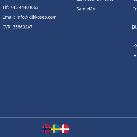
Tlf:
+45 44404063
Samlelån
I
Email:
info@klikkoseo.com
CVR: 35869247
B
K
H