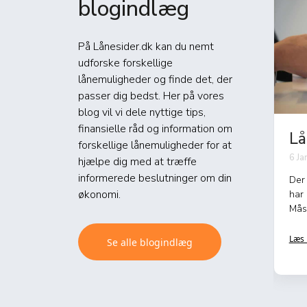
blogindlæg
På Lånesider.dk kan du nemt
udforske forskellige
lånemuligheder og finde det, der
passer dig bedst. Her på vores
blog vil vi dele nyttige tips,
finansielle råd og information om
det at
Hvorfor kan man
Lå
forskellige lånemuligheder for at
ikke låne når man er
gu
annik Hansen
29 December, 2024 / Jannik Hansen
6 Ja
hjælpe dig med at træffe
i...
informerede beslutninger om din
r en rejse
At stå registreret i Ribers Kredit
Der 
økonomi.
ghed og
Information (RKI), også kendt som
har 
t økonomiske
Experian, er en indikation af
Måsk
...
tidligere økonomis...
der e
Læs mere
Læs
Se alle blogindlæg