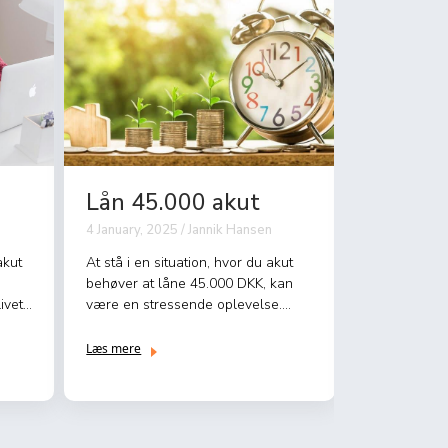
Lån 45.000 akut
Lån 50
4 January, 2025 / Jannik Hansen
3 January, 20
akut
At stå i en situation, hvor du akut
I perioder, 
behøver at låne 45.000 DKK, kan
strammer til,
ivet,
være en stressende oplevelse.
finansiel ass
Uanset om det er e...
lån på 5000 
Læs mere
Læs mere