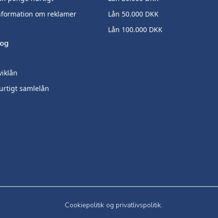
nformation om reklamer
Lån 50.000 DKK
Lån 100.000 DKK
log
viklån
urtigt samlelån
Cookiepolitik
og
privatlivspolitik.