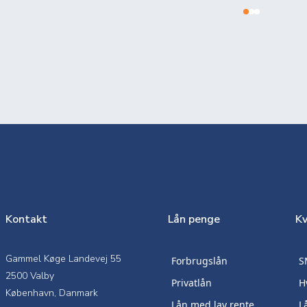
Kontakt
Lån penge
Kv
Gammel Køge Landevej 55
Forbrugslån
S
2500 Valby
Privatlån
H
København, Danmark
Lån med lav rente
L