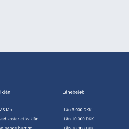
iklån
Lånebeløb
MS lån
Lån 5.000 DKK
vad koster et kviklån
Lån 10.000 DKK
ån penge hurtigt
Lån 20.000 DKK