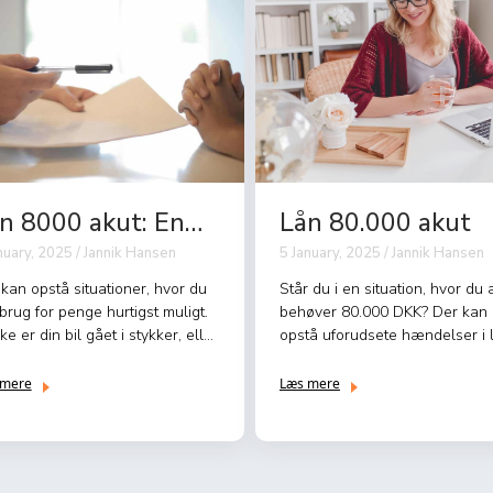
n 8000 akut: En
Lån 80.000 akut
ide til hurtig fina...
nuary, 2025 / Jannik Hansen
5 January, 2025 / Jannik Hansen
kan opstå situationer, hvor du
Står du i en situation, hvor du 
brug for penge hurtigst muligt.
behøver 80.000 DKK? Der kan
e er din bil gået i stykker, eller
opstå uforudsete hændelser i l
r ...
der kræver øj...
 mere
Læs mere