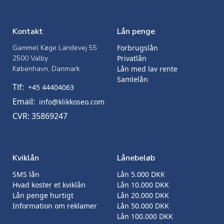
Kontakt
Lån penge
Gammel Køge Landevej 55
Forbrugslån
2500 Valby
Privatlån
København, Danmark
Lån med lav rente
Samlelån
Tlf:
+45 44404063
Email:
info@klikkoseo.com
CVR: 35869247
Kviklån
Lånebeløb
SMS lån
Lån 5.000 DKK
Hvad koster et kviklån
Lån 10.000 DKK
Lån penge hurtigt
Lån 20.000 DKK
Information om reklamer
Lån 50.000 DKK
Lån 100.000 DKK