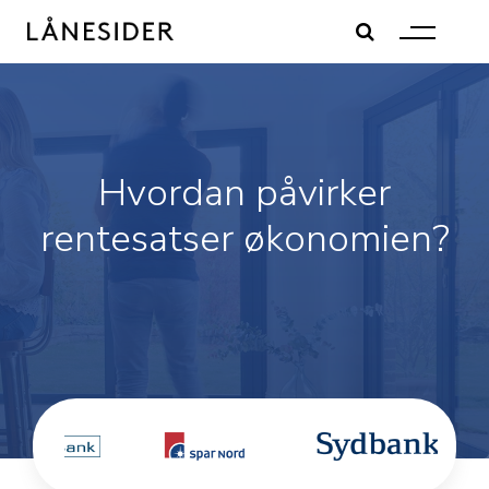
Skip
to
content
Hvordan påvirker
rentesatser økonomien?