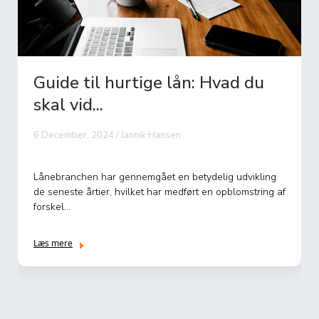
uide til hurtige lån: Hvad du
Hvor
kal vid...
kredi
December, 2024 / Jannik Hansen
28 Decem
nebranchen har gennemgået en betydelig udvikling
At forbe
 seneste årtier, hvilket har medført en opblomstring af
indflyde
rskel...
opnå gun
s mere
Læs mere