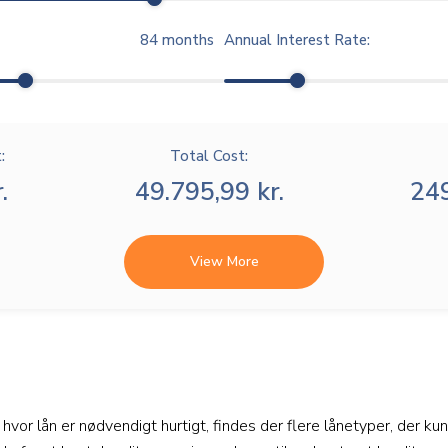
84
months
Annual Interest Rate:
:
Total Cost:
.
49.795,99 kr.
249
View More
n hvor lån er nødvendigt hurtigt, findes der flere lånetyper, der k