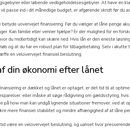
gsgebyrer eller løbende vedligeholdelsesgebyrer. At have en kla
vil passe ind i dit månedlige budget, er afgørende skridt før du ac
ke betyde uovervejet finansiering. Før du vælger at låne penge aku
nger. Kan familie eller venner hjælpe? Er der mulighed for en for
hvor du midlertidigt kan skære ned. Hvis lån er den eneste løsning,
b og at du har en robust plan for tilbagebetaling. Selv i akutte ti
ffe en velovervejet finansiel beslutning.
f din økonomi efter lånet
inansiering er dækket og lånet er optaget, er det tid til at optim
sparelser, eller måske at søge rådgivning om gældsstyring, hvis 
gge på how man kan undgå lignende situationer fremover, ved at o
sikre mere finansiel stabilitet og mindre afhængighed af at låne p
ltid være en velovervejet beslutning, og uanset hvor presserende 