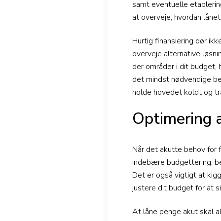
samt eventuelle etablerin
at overveje, hvordan lånet 
Hurtig finansiering bør ik
overveje alternative løsni
der områder i dit budget, 
det mindst nødvendige belø
holde hovedet koldt og træ
Optimering a
Når det akutte behov for f
indebære budgettering, be
Det er også vigtigt at ki
justere dit budget for at 
At låne penge akut skal a