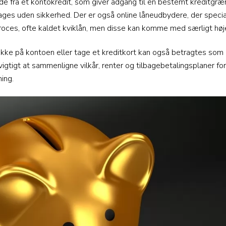
 fra et kontokredit, som giver adgang til en bestemt kreditgræns
ages uden sikkerhed. Der er også online låneudbydere, der speciali
es, ofte kaldet kviklån, men disse kan komme med særligt høje
kke på kontoen eller tage et kreditkort kan også betragtes som 
 vigtigt at sammenligne vilkår, renter og tilbagebetalingsplaner fo
ing.