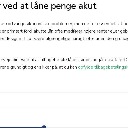
 ved at låne penge akut
se kortvarige økonomiske problemer, men det er essentielt at be
er primært fordi akutte lån ofte medfører højere renter eller g
n er designet til at være tilgængelige hurtigt, ofte uden den grund
erveje din evne til at tilbagebetale lånet før du indgår en aftale. D
ene grundigt og er sikker på, at du kan
opfylde tilbagebetalings