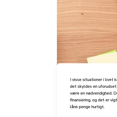
I visse situationer i liv
det skyldes en uforudset 
være en nødvendighed. Der
finansiering, og det er vi
låne penge hurtigt.