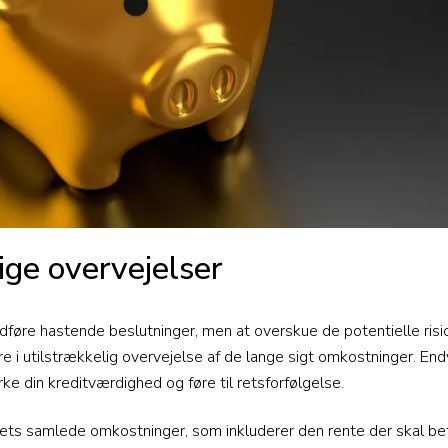
tige overvejelser
føre hastende beslutninger, men at overskue de potentielle risic
ere i utilstrækkelig overvejelse af de lange sigt omkostninger. E
rke din kreditværdighed og føre til retsforfølgelse.
ånets samlede omkostninger, som inkluderer den rente der skal be