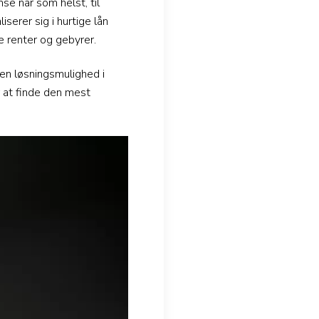
e når som helst, til
serer sig i hurtige lån
 renter og gebyrer.
en løsningsmulighed i
r at finde den mest