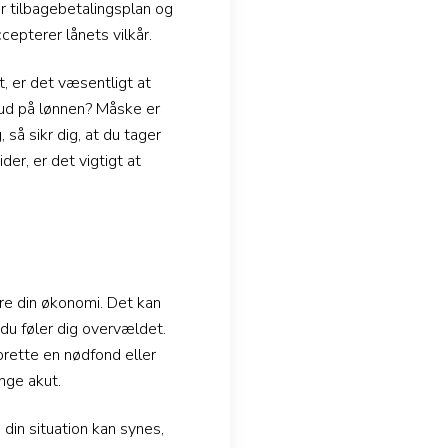
r tilbagebetalingsplan og
cepterer lånets vilkår.
t, er det væsentligt at
skud på lønnen? Måske er
 så sikr dig, at du tager
der, er det vigtigt at
ere din økonomi. Det kan
du føler dig overvældet.
prette en nødfond eller
enge akut.
din situation kan synes,