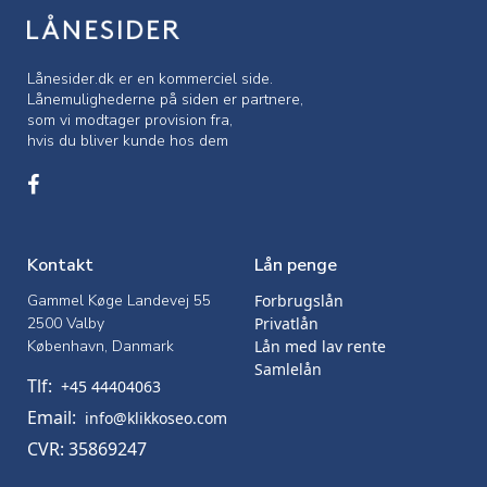
Lånesider.dk er en kommerciel side.
Lånemulighederne på siden er partnere,
som vi modtager provision fra,
hvis du bliver kunde hos dem
Kontakt
Lån penge
Gammel Køge Landevej 55
Forbrugslån
2500 Valby
Privatlån
København, Danmark
Lån med lav rente
Samlelån
Tlf:
+45 44404063
Email:
info@klikkoseo.com
CVR: 35869247