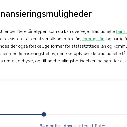
finansieringsmuligheder
t, er der flere lånetyper, som du kan overveje. Traditionelle
bankl
 der eksisterer alternativer såsom mikrolån,
forbrugslån
, og hurtig
indes der også forskellige former for statsstøttede lån og kommu
soner med finansieringsbehov, der ikke opfylder de traditionelle lå
 renter, gebyrer, og tilbagebetalingsbetingelser, og sørg for at 
84
months
Annual Interest Rate: