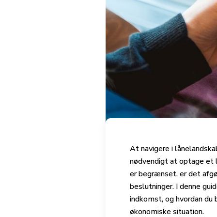
At navigere i lånelandska
nødvendigt at optage et l
er begrænset, er det afgø
beslutninger. I denne gui
indkomst, og hvordan du b
økonomiske situation.