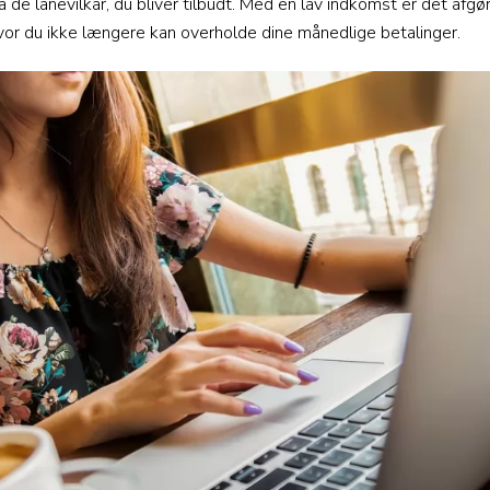
på de lånevilkår, du bliver tilbudt. Med en lav indkomst er det a
hvor du ikke længere kan overholde dine månedlige betalinger.