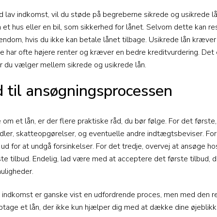
 lav indkomst, vil du støde på begreberne sikrede og usikrede lån
m et hus eller en bil, som sikkerhed for lånet. Selvom dette kan res
ejendom, hvis du ikke kan betale lånet tilbage. Usikrede lån kræve
e har ofte højere renter og kræver en bedre kreditvurdering. Det e
år du vælger mellem sikrede og usikrede lån.
d til ansøgningsprocessen
e om et lån, er der flere praktiske råd, du bør følge. For det først
er, skatteopgørelser, og eventuelle andre indtægtsbeviser. For d
 ud for at undgå forsinkelser. For det tredje, overvej at ansøge h
dste tilbud. Endelig, lad være med at acceptere det første tilbud, 
uligheder.
v indkomst er ganske vist en udfordrende proces, men med den r
ptage et lån, der ikke kun hjælper dig med at dække dine øjeblikk