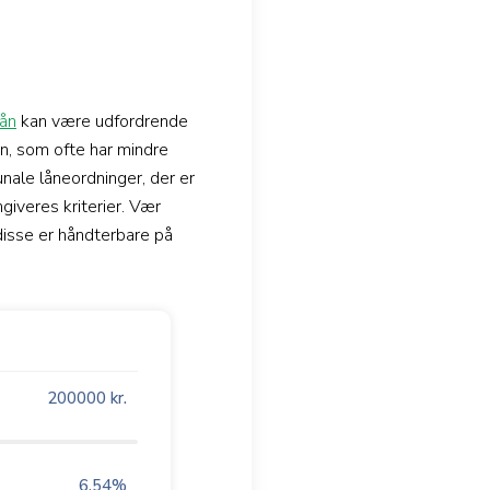
ån
kan være udfordrende
lån, som ofte har mindre
nale låneordninger, der er
ngiveres kriterier. Vær
disse er håndterbare på
200000
kr.
6.54
%