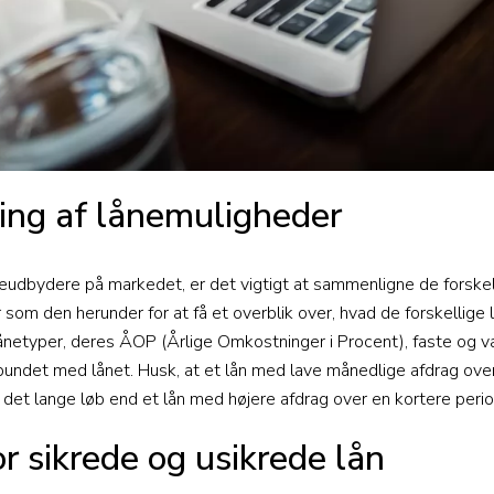
ng af lånemuligheder
udbydere på markedet, er det vigtigt at sammenligne de forskell
som den herunder for at få et overblik over, hvad de forskellige lå
ånetyper, deres ÅOP (Årlige Omkostninger i Procent), faste og v
bundet med lånet. Husk, at et lån med lave månedlige afdrag ove
det lange løb end et lån med højere afdrag over en kortere perio
or sikrede og usikrede lån