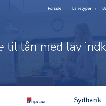
Forside
Lånetyper
B
 til lån med lav ind