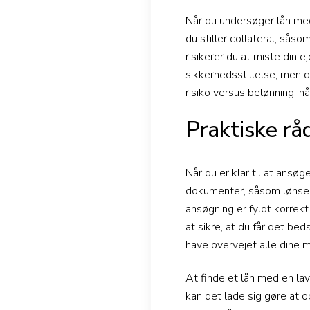
Når du undersøger lån med
du stiller collateral, såso
risikerer du at miste din 
sikkerhedsstillelse, men d
risiko versus belønning, n
Praktiske rå
Når du er klar til at ansøg
dokumenter, såsom lønsedl
ansøgning er fyldt korrekt
at sikre, at du får det be
have overvejet alle dine m
At finde et lån med en la
kan det lade sig gøre at o