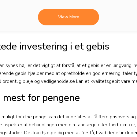
View More
ede investering i et gebis
 synes høj, er det vigtigt at forstå, at et gebis er en langvarig in
ngerende gebis hjælper med at opretholde en god ernæring, taler t
ed ordentlig pleje og vedligeholdelse kan et kvalitetsgebit vare m
u mest for pengene
t muligt for dine penge, kan det anbefales at få flere prisoverslag f
le aspekter af behandlingen med din tandlæge eller tandtekniker, 
ngsstadier. Det kan hjælpe dig med at forstå, hvad der er inklude