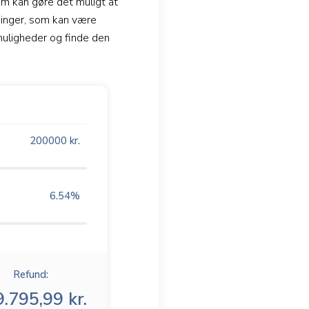
om kan gøre det muligt at
sninger, som kan være
emuligheder og finde den
200000
kr.
6.54
%
Refund:
.795,99 kr.