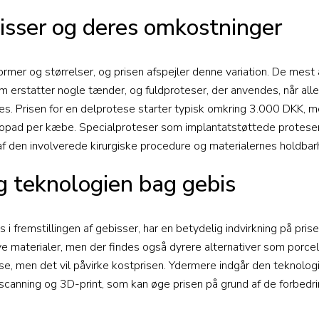
isser og deres omkostninger
rmer og størrelser, og prisen afspejler denne variation. De mest
m erstatter nogle tænder, og fuldproteser, der anvendes, når alle
s. Prisen for en delprotese starter typisk omkring 3.000 DKK, m
opad per kæbe. Specialproteser som implantatstøttede proteser
af den involverede kirurgiske procedure og materialernes holdbar
g teknologien bag gebis
 i fremstillingen af gebisser, har en betydelig indvirkning på prise
e materialer, men der findes også dyrere alternativer som porc
e, men det vil påvirke kostprisen. Ydermere indgår den teknologi
scanning og 3D-print, som kan øge prisen på grund af de forbedrin