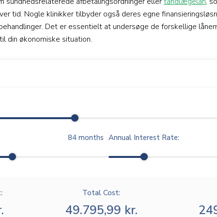
 sundhedsrelaterede afbetalingsordninger eller
tandlægelån
, s
er tid. Nogle klinikker tilbyder også deres egne finansieringslø
ndbehandlinger. Det er essentielt at undersøge de forskellige lån
til din økonomiske situation.
84
months
Annual Interest Rate:
:
Total Cost:
.
49.795,99 kr.
249