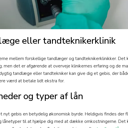
læge eller tandteknikerklinik
serne mellem forskellige tandlæger og tandteknikerklinikker. Det 
g, men det er afgørende at overveje klinikernes erfaring og de mat
 dygtig tandlæge eller tandtekniker kan give dig et gebis, der bå
ære værd at betale lidt ekstra for.
eder og typer af lån
et nyt gebis en betydelig økonomisk byrde. Heldigvis findes der f
g lånetyper til at hjælpe dig med at dække omkostningerne. Det 