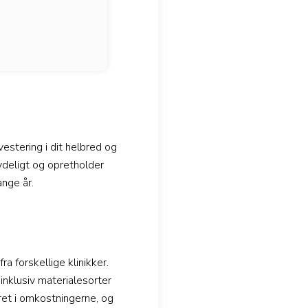
vestering i dit helbred og
ydeligt og opretholder
ange år.
ra forskellige klinikker.
inklusiv materialesorter
ret i omkostningerne, og