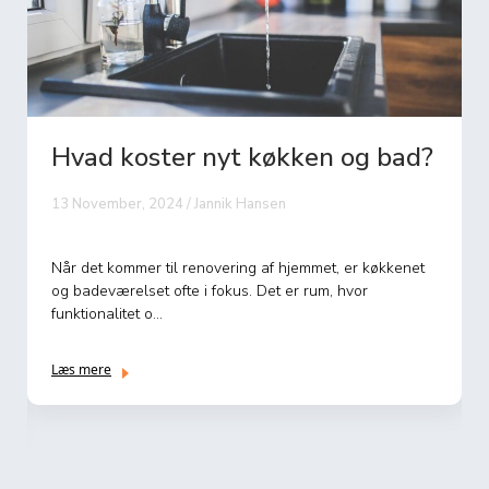
Hvad koster et nyt køkken?
11 November, 2024 / Jannik Hansen
Når drømmen om et nyt køkken skal forvandles til
virkelighed, er et af de første og mest pres...
Læs mere