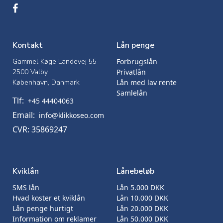
Kontakt
Lån penge
Gammel Køge Landevej 55
Forbrugslån
2500 Valby
Privatlån
København, Danmark
Lån med lav rente
Samlelån
Tlf:
+45 44404063
Email:
info@klikkoseo.com
CVR: 35869247
Kviklån
Lånebeløb
SMS lån
Lån 5.000 DKK
Hvad koster et kviklån
Lån 10.000 DKK
Lån penge hurtigt
Lån 20.000 DKK
Information om reklamer
Lån 50.000 DKK