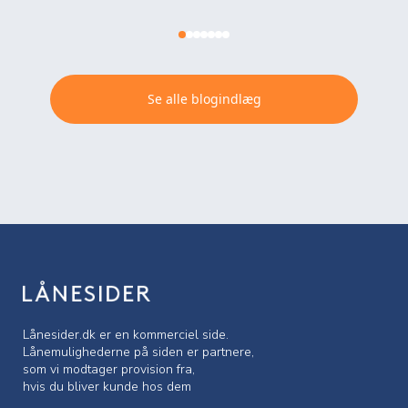
Se alle blogindlæg
Lånesider.dk er en kommerciel side.
Lånemulighederne på siden er partnere,
som vi modtager provision fra,
hvis du bliver kunde hos dem