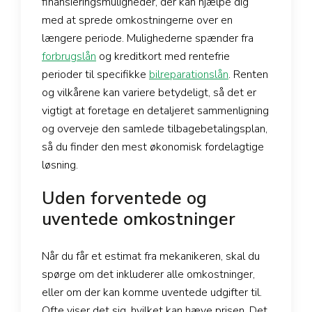
finansieringsmuligheder, der kan hjælpe dig
med at sprede omkostningerne over en
længere periode. Mulighederne spænder fra
forbrugslån
og kreditkort med rentefrie
perioder til specifikke
bilreparationslån
. Renten
og vilkårene kan variere betydeligt, så det er
vigtigt at foretage en detaljeret sammenligning
og overveje den samlede tilbagebetalingsplan,
så du finder den mest økonomisk fordelagtige
løsning.
Uden forventede og
uventede omkostninger
Når du får et estimat fra mekanikeren, skal du
spørge om det inkluderer alle omkostninger,
eller om der kan komme uventede udgifter til.
Ofte viser det sig, hvilket kan hæve prisen. Det