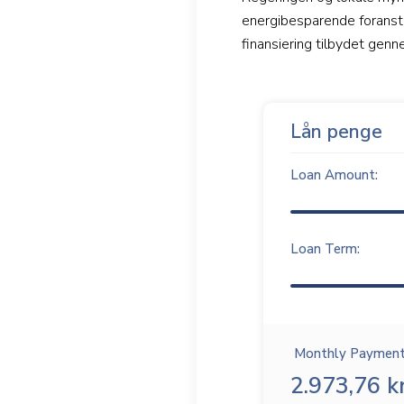
energibesparende foransta
finansiering tilbydet genn
Lån penge
Loan Amount:
Loan Term:
Monthly Payment
2.973,76 kr