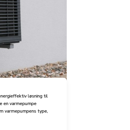
rgieffektiv løsning til
have en varmepumpe
åsom varmepumpens type,