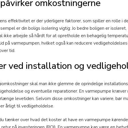
 påvirker omkostningerne
 effektivitet er der yderligere faktorer, som spiller en rolle i 
sempel er din boligs isolering vigtig: Jo bedre boligen er isolere
 ikke arbejde så hårdt for at opretholde en behagelig temperatur.
lid på varmepumpen, hvilket også kan reducere vedligeholdelses
ver tid.
 ved installation og vedligeho
iomkostninger skal man ikke glemme de oprindelige installatio
edligeholdelse og eventuelle reparationer. En varmepumpe kræver
g forlænge levetiden. Selvom disse omkostninger kan variere, bør
r årligt til vedligeholdelse.
år du tænker over hvad det koster at have en varmepumpe køren
retur på investeringen (ROI). En varmepumpe kan være en betydeli