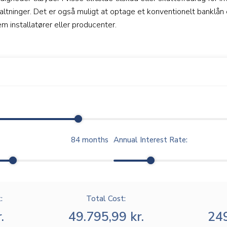
ltninger. Det er også muligt at optage et konventionelt banklån e
em installatører eller producenter.
84
months
Annual Interest Rate:
:
Total Cost:
.
49.795,99 kr.
249