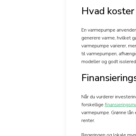
Hvad koster
En varmepumpe anvender rela
generere varme, hvilket g
varmepumpe varierer, men
til varmepumpen, afhængig
modeller og godt isolered
Finansiering
Når du vurderer investerin
forskellige
finansieringsm
varmepumpe. Grønne lån er
renter.
Regeringen og lokale myndi