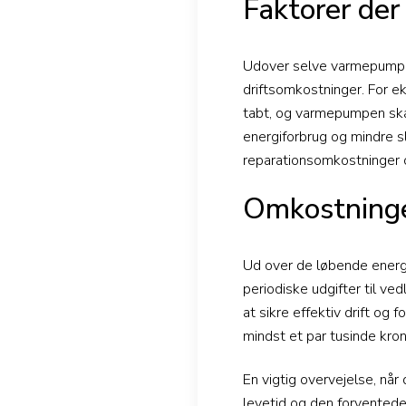
Faktorer der
Udover selve varmepumpens
driftsomkostninger. For ek
tabt, og varmepumpen skal
energiforbrug og mindre s
reparationsomkostninger o
Omkostninger
Ud over de løbende energ
periodiske udgifter til v
at sikre effektiv drift o
mindst et par tusinde krone
En vigtig overvejelse, n
levetid og den forventede 