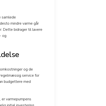
de samlede
t, desto mindre varme går
 Dette bidrager til lavere
- og
ldelse
nsomkostninger og de
 regelmæssig service for
 man budgettere med
de, er varmepumpens
g initial investering,