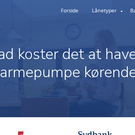
Forside
Lånetyper
B
d koster det at hav
armepumpe kørend