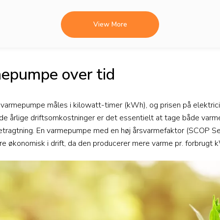
View More
mepumpe over tid
 varmepumpe måles i kilowatt-timer (kWh), og prisen på elektricit
e de årlige driftsomkostninger er det essentielt at tage både var
 betragtning. En varmepumpe med en høj årsvarmefaktor (SCOP Se
e økonomisk i drift, da den producerer mere varme pr. forbrugt 