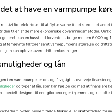
 det at have en varmpumpe kør
tivt lidt elektricitet til at flytte varme fra et sted til et andet 
ør den til en af de mere økonomiske opvarmningsmetoder. Omkostn
 generelt kan en husstand forvente at bruge mellem 6.000 og 
 af førnævnte faktorer samt varmepumpens størrelse og driftstid
e hjem kan opleve lavere driftsomkostninger.
smuligheder og lån
gen i en varmepumpe, er det også vigtigt at overveje finansierin
uligheder
og typer af lån, som kan hjælpe dig med at finansiere kø
 specielt designet til energiforbedringer i hjemmet og kan ofte t
gheder tilbyder i visse tilfælde tilskud eller skattefradrag for in