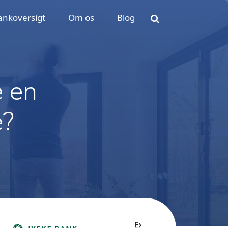
ankoversigt
Om os
Blog
e en
e?