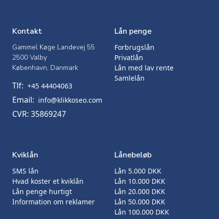
Kontakt
Lån penge
Gammel Køge Landevej 55
Forbrugslån
2500 Valby
Privatlån
København, Danmark
Lån med lav rente
Samlelån
Tlf:
+45 44404063
Email:
info@klikkoseo.com
CVR: 35869247
Kviklån
Lånebeløb
SMS lån
Lån 5.000 DKK
Hvad koster et kviklån
Lån 10.000 DKK
Lån penge hurtigt
Lån 20.000 DKK
Information om reklamer
Lån 50.000 DKK
Lån 100.000 DKK