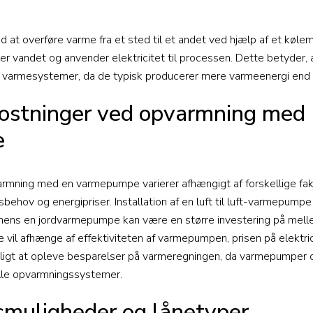
at overføre varme fra et sted til et andet ved hjælp af et køle
ller vandet og anvender elektricitet til processen. Dette betyder
le varmesystemer, da de typisk producerer mere varmeenergi end d
ostninger ved opvarmning med
e
mning med en varmepumpe varierer afhængigt af forskellige fak
hov og energipriser. Installation af en luft til luft-varmepump
ens en jordvarmepumpe kan være en større investering på me
 vil afhænge af effektiviteten af varmepumpen, prisen på elektric
deligt at opleve besparelser på varmeregningen, da varmepumper o
nelle opvarmningssystemer.
smuligheder og lånetyper