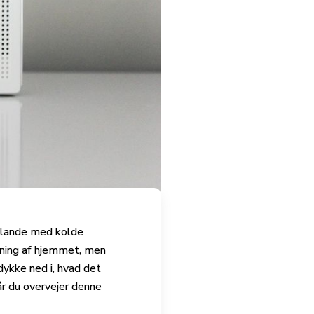
i lande med kolde
mning af hjemmet, men
dykke ned i, hvad det
r du overvejer denne