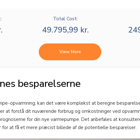
:
Total Cost:
.
49.795,99 kr.
249
View More
nes besparelserne
pumpe-opvarmning, kan det være komplekst at beregne besparels
dt er at forstå dit nuværende forbrug og omkostninger ved opvarmn
ognoserne for din nye varmepumpe. Det anbefales at konsulter
for at få et mere præcist billede af de potentielle besparelser.