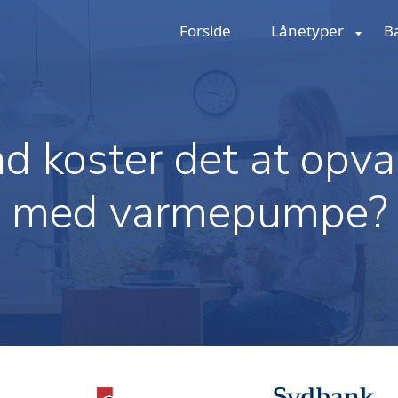
Forside
Lånetyper
B
d koster det at opv
med varmepumpe?