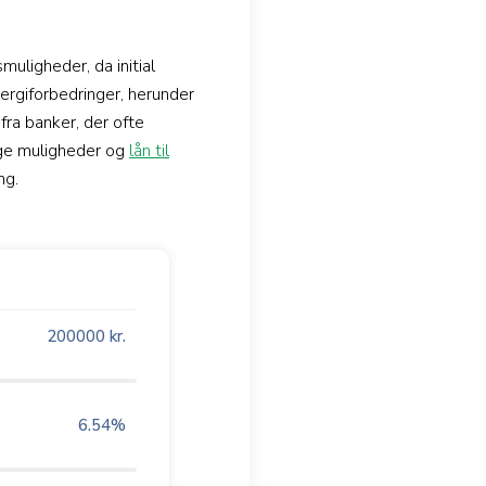
uligheder, da initial
ergiforbedringer, herunder
fra banker, der ofte
lige muligheder og
lån til
ng.
200000
kr.
6.54
%