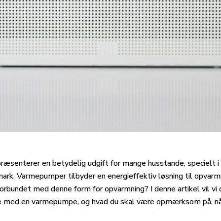
præsenterer en betydelig udgift for mange husstande, specielt 
mark. Varmepumper tilbyder en energieffektiv løsning til opvar
rbundet med denne form for opvarmning? I denne artikel vil vi 
me med en varmepumpe, og hvad du skal være opmærksom på, nå