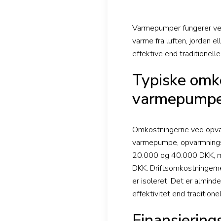
Varmepumper fungerer ved 
varme fra luften, jorden e
effektive end traditionel
Typiske omk
varmepump
Omkostningerne ved opvar
varmepumpe, opvarmningsbe
20.000 og 40.000 DKK, m
DKK. Driftsomkostningerne
er isoleret. Det er almin
effektivitet end traditio
Finansiering