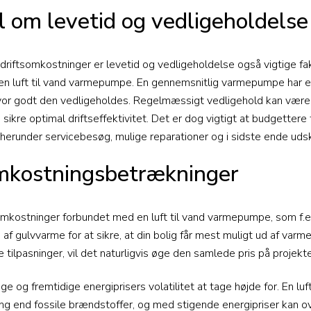
 om levetid og vedligeholdelse
driftsomkostninger er levetid og vedligeholdelse også vigtige fak
n luft til vand varmepumpe. En gennemsnitlig varmepumpe har en 
or godt den vedligeholdes. Regelmæssigt vedligehold kan være 
kre optimal driftseffektivitet. Det er dog vigtigt at budgettere 
 herunder servicebesøg, mulige reparationer og i sidste ende uds
omkostningsbetrækninger
mkostninger forbundet med en luft til vand varmepumpe, som f.ek
on af gulvvarme for at sikre, at din bolig får mest muligt ud af var
 tilpasninger, vil det naturligvis øge den samlede pris på projekte
ige og fremtidige energiprisers volatilitet at tage højde for. En l
g end fossile brændstoffer, og med stigende energipriser kan ov