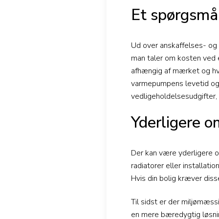
Et spørgsmål
Ud over anskaffelses- og 
man taler om kosten ved e
afhængig af mærket og hv
varmepumpens levetid og si
vedligeholdelsesudgifter,
Yderligere 
Der kan være yderligere o
radiatorer eller installati
Hvis din bolig kræver disse
Til sidst er der miljømæss
en mere bæredygtig løsnin