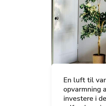
En luft til v
opvarmning a
investere i d