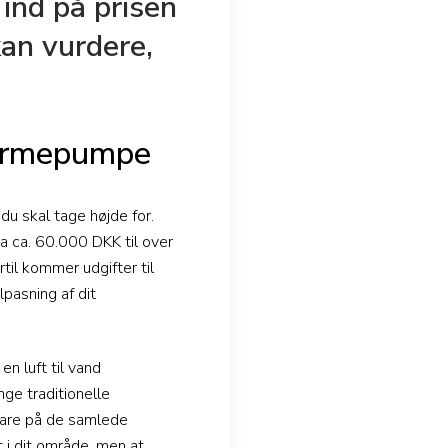
 ind på prisen
kan vurdere,
 varmepumpe
du skal tage højde for.
a ca. 60.000 DKK til over
il kommer udgifter til
lpasning af dit
en luft til vand
ge traditionelle
spare på de samlede
t i dit område, men at