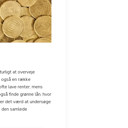
urligt at overveje
es også en række
ofte lave renter, mens
gså finde grønne lån, hvor
n er det værd at undersøge
re den samlede