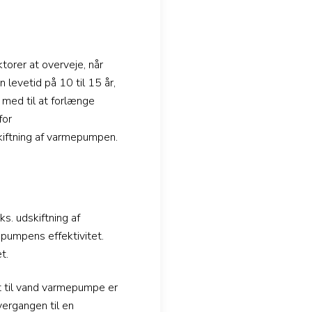
torer at overveje, når
levetid på 10 til 15 år,
med til at forlænge
for
kiftning af varmepumpen.
s. udskiftning af
mepumpens effektivitet.
t.
uft til vand varmepumpe er
ergangen til en