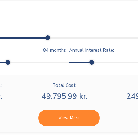
84
months
Annual Interest Rate:
:
Total Cost:
.
49.795,99 kr.
249
View More