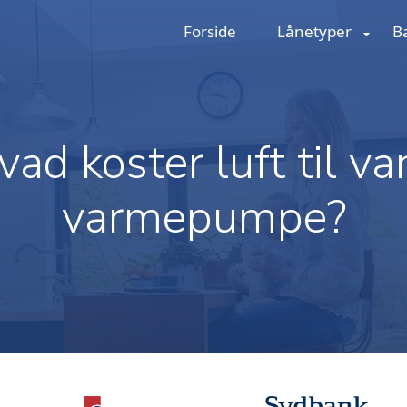
Forside
Lånetyper
B
vad koster luft til va
varmepumpe?