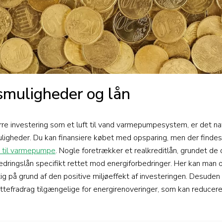
smuligheder og lån
rre investering som et luft til vand varmepumpesystem, er det nat
muligheder. Du kan finansiere købet med opsparing, men der find
n til varmepumpe
. Nogle foretrækker et realkreditlån, grundet de 
edringslån specifikt rettet mod energiforbedringer. Her kan man o
ig på grund af den positive miljøeffekt af investeringen. Desude
kattefradrag tilgængelige for energirenoveringer, som kan reduce