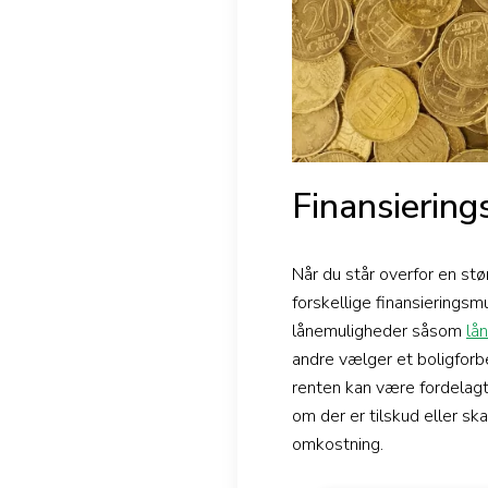
Finansiering
Når du står overfor en stø
forskellige finansierings
lånemuligheder såsom
lå
andre vælger et boligforb
renten kan være fordelagt
om der er tilskud eller s
omkostning.