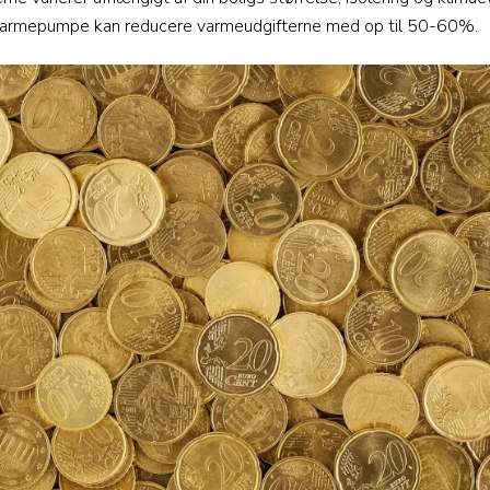
nd varmepumpe kan reducere varmeudgifterne med op til 50-60%.