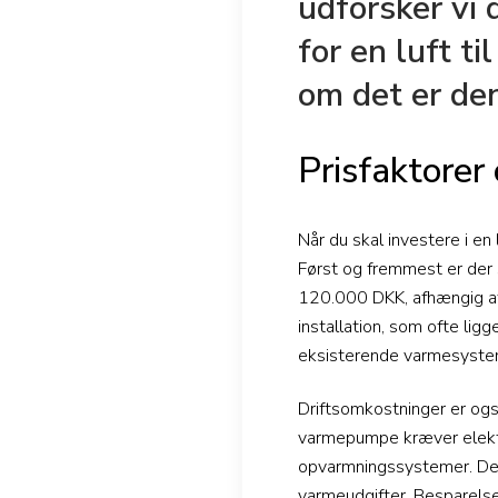
udforsker vi d
for en luft t
om det er den
Prisfaktorer
Når du skal investere i en
Først og fremmest er der 
120.000 DKK, afhængig af 
installation, som ofte lig
eksisterende varmesyste
Driftsomkostninger er også
varmepumpe kræver elektri
opvarmningssystemer. Det 
varmeudgifter. Besparelser