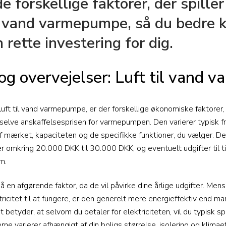
e forskellige faktorer, der spiller
il vand varmepumpe, så du bedre 
 rette investering for dig.
 og overvejelser: Luft til vand
 luft til vand varmepumpe, er der forskellige økonomiske faktorer, 
selve anskaffelsesprisen for varmepumpen. Den varierer typisk fr
mærket, kapaciteten og de specifikke funktioner, du vælger. Dert
ger omkring 20.000 DKK til 30.000 DKK, og eventuelt udgifter til ti
m.
 en afgørende faktor, da de vil påvirke dine årlige udgifter. Mens 
citet til at fungere, er den generelt mere energieffektiv end man
betyder, at selvom du betaler for elektriciteten, vil du typisk 
ne varierer afhængigt af din boligs størrelse, isolering og klimae